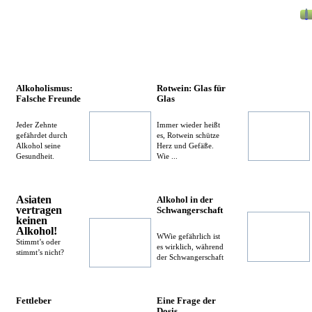
Alkoholismus:
Rotwein: Glas für
Falsche Freunde
Glas
Jeder Zehnte
Immer wieder heißt
gefährdet durch
es, Rotwein schütze
Alkohol seine
Herz und Gefäße.
Gesundheit.
Wie ...
Asiaten
Alkohol in der
vertragen
Schwangerschaft
keinen
Alkohol!
WWie gefährlich ist
Stimmt’s oder
es wirklich, während
stimmt’s nicht?
der Schwangerschaft
Fettleber
Eine Frage der
Dosis